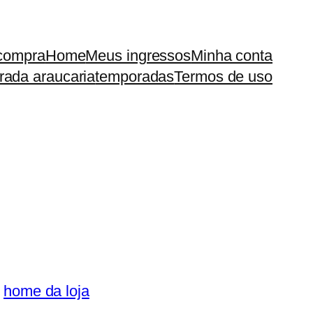
 compra
Home
Meus ingressos
Minha conta
rada araucaria
temporadas
Termos de uso
o
home da loja