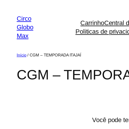
Pular
para
Circo
Carrinho
Central 
o
Globo
Politicas de privac
conteúdo
Max
Início
/ CGM – TEMPORADA ITAJAÍ
CGM – TEMPORA
Você pode te