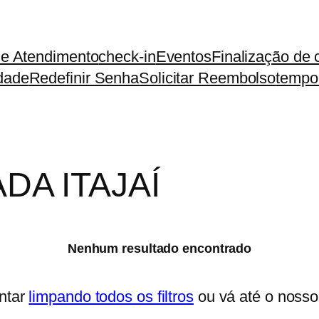
de Atendimento
check-in
Eventos
Finalização de
idade
Redefinir Senha
Solicitar Reembolso
tempo
DA ITAJAÍ
Nenhum resultado encontrado
ntar
limpando todos os filtros
ou vá até o noss